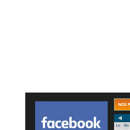
NOS 
Lu
Ma