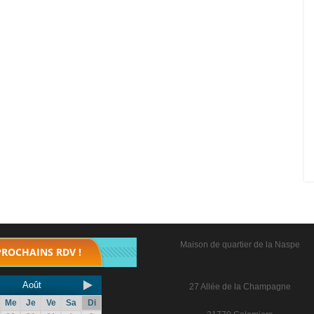
Maison de quartier de la Naspe
PROCHAINS RDV !
Août
27 Allée de la Champagne
Me
Je
Ve
Sa
Di