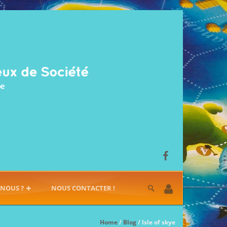
-NOUS ?
NOUS CONTACTER !
Home
/
Blog
/ Isle of skye