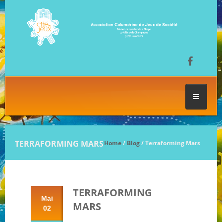
ACCUEIL
TERRAFORMING MARS
Home
/
Blog
/ Terraforming Mars
LES SÉANCES DE JEU
TERRAFORMING
FESTIVAL DU JEU
Mai
MARS
02
NOS JEUX