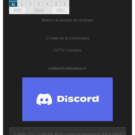
1
2
3
4
5
6
31
2026
2025
2027
Maison de quartier de la Naspe
27 Allée de la Champagne
31770 Colomiers
contact@citeenjeux.fr
© 2026 - CEJ - CITE EN JEUX.
contact@citeenjeux.fr
TOUS DROITS