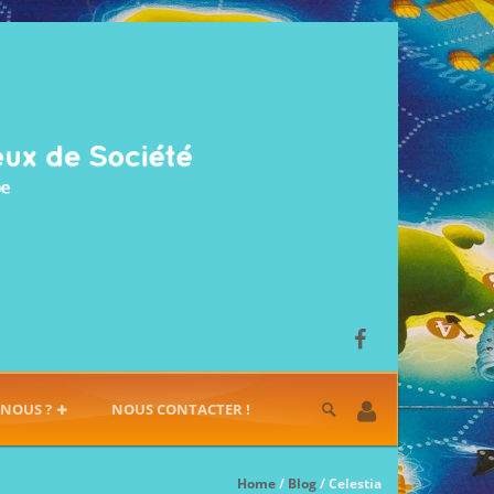
-NOUS ?
NOUS CONTACTER !
Home
/
Blog
/ Celestia