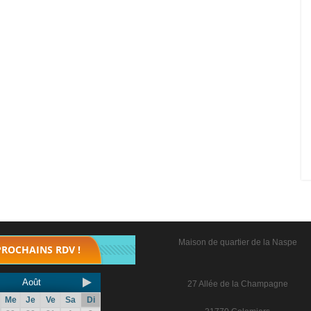
Maison de quartier de la Naspe
PROCHAINS RDV !
Août
27 Allée de la Champagne
Me
Je
Ve
Sa
Di