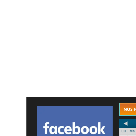
NOS 
Lu
Ma