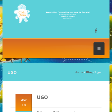
ACCUEIL
UGO
Home
/
Blog
/ Ugo
LES SÉANCES DE JEU
UGO
FESTIVAL DU JEU
Avr
18
NOS JEUX