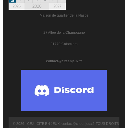
2026
2025
2027
Maison de quartier de la Naspe
27 Allée de la Champagne
31770 Colomiers
contact@citeenjeux.fr
© 2026 - CEJ - CITE EN JEUX.
contact@citeenjeux.fr
TOUS DROITS