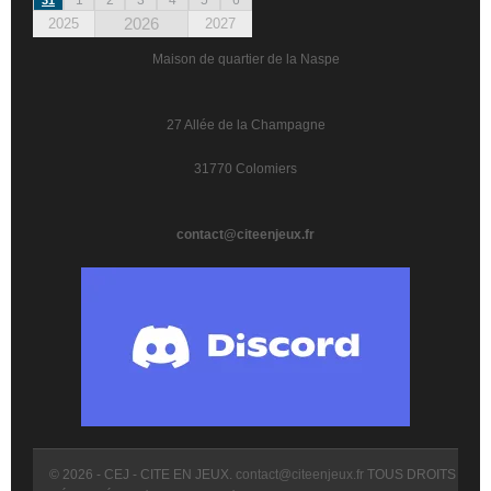
2026
2025
2027
Maison de quartier de la Naspe
27 Allée de la Champagne
31770 Colomiers
contact@citeenjeux.fr
© 2026 - CEJ - CITE EN JEUX.
contact@citeenjeux.fr
TOUS DROITS