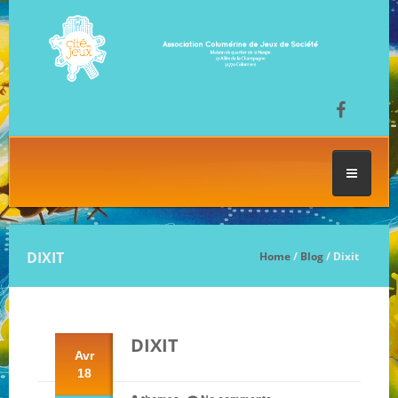
ACCUEIL
DIXIT
Home
/
Blog
/ Dixit
LES SÉANCES DE JEU
DIXIT
FESTIVAL DU JEU
Avr
18
NOS JEUX