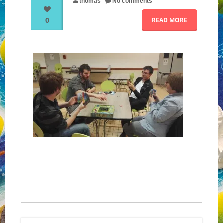
thomas
No comments
0
READ MORE
NOS PARTENAIRES
QUI SOMMES-NOUS ?
NOUS CONTACTER !