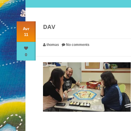
DAV
Avr
11
thomas
No comments
0