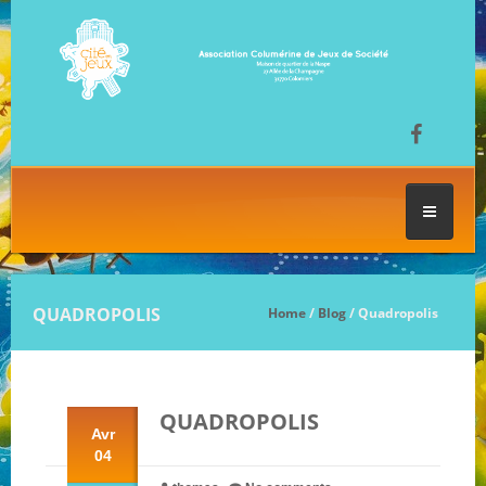
ACCUEIL
QUADROPOLIS
Home
/
Blog
/ Quadropolis
LES SÉANCES DE JEU
QUADROPOLIS
FESTIVAL DU JEU
Avr
04
NOS JEUX