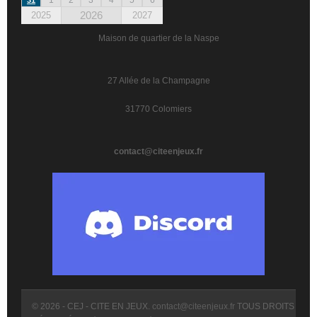
2026
2025
2027
Maison de quartier de la Naspe
27 Allée de la Champagne
31770 Colomiers
contact@citeenjeux.fr
© 2026 - CEJ - CITE EN JEUX.
contact@citeenjeux.fr
TOUS DROITS