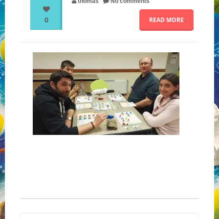
thomas
No comments
0
READ MORE
NOS PARTENAIRES
QUI SOMMES-NOUS ?
NOUS CONTACTER !