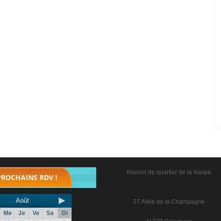
Maison de quartier de la Naspe
PROCHAINS RDV !
Août
27 Allée de la Champagne
Me
Je
Ve
Sa
Di