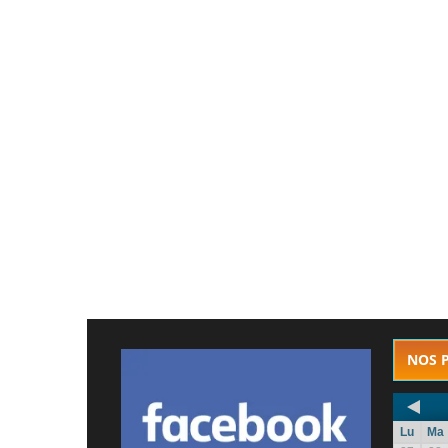
NOS 
Lu
Ma