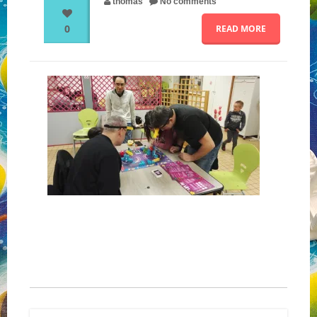
thomas
No comments
0
READ MORE
NOS PARTENAIRES
QUI SOMMES-NOUS ?
NOUS CONTACTER !