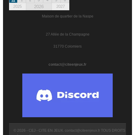
2026
2025
2027
Maison de quartier de la Naspe
27 Allée de la Champagne
31770 Colomiers
contact@citeenjeux.fr
© 2026 - CEJ - CITE EN JEUX.
contact@citeenjeux.fr
TOUS DROITS