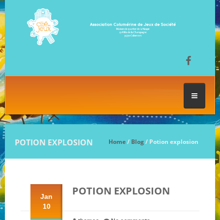
ACCUEIL
POTION EXPLOSION
Home
/
Blog
/ Potion explosion
LES SÉANCES DE JEU
POTION EXPLOSION
FESTIVAL DU JEU
Jan
10
NOS JEUX