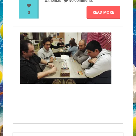
thomas
No comments
0
READ MORE
NOS PARTENAIRES
QUI SOMMES-NOUS ?
NOUS CONTACTER !