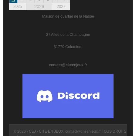
2026
2025
2027
Maison de quartier de la Naspe
27 Allée de la Champagne
31770 Colomiers
contact@citeenjeux.fr
© 2026 - CEJ - CITE EN JEUX.
contact@citeenjeux.fr
TOUS DROITS