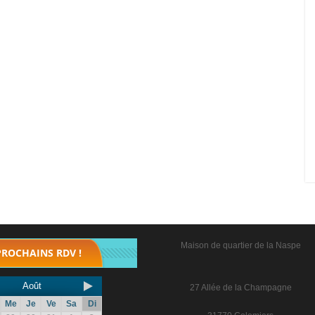
Maison de quartier de la Naspe
PROCHAINS RDV !
Août
27 Allée de la Champagne
Me
Je
Ve
Sa
Di