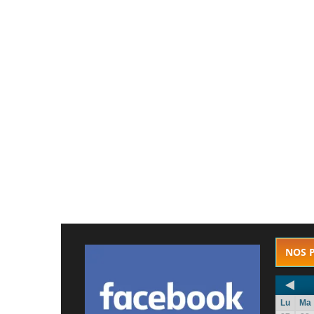
NOS 
Lu
Ma