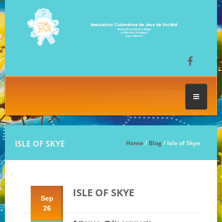
ACCUEIL
ISLE OF SKYE
Home
/
Blog
/ Isle of Skye
LES SÉANCES DE JEU
ISLE OF SKYE
FESTIVAL DU JEU
Sep
26
NOS JEUX