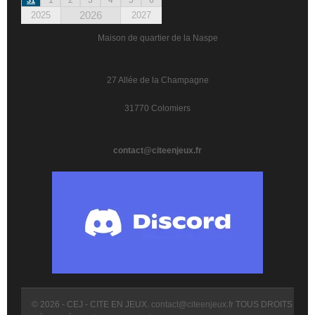
2026
2025
2027
Maison de quartier de la Naspe
27 Allée de la Champagne
31770 Colomiers
contact@citeenjeux.fr
© 2026 - CEJ - CITE EN JEUX.
contact@citeenjeux.fr
TOUS DROITS