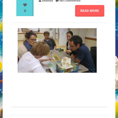
thomas
No comments
0
READ MORE
NOS PARTENAIRES
QUI SOMMES-NOUS ?
NOUS CONTACTER !