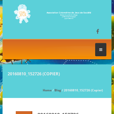
ACCUEIL
20160810_152726 (COPIER)
LES SÉANCES DE JEU
Home
/
Blog
/ 20160810_152726 (Copier)
FESTIVAL DU JEU
NOS JEUX