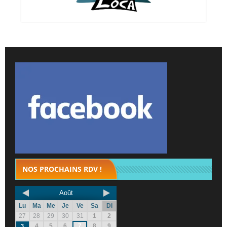
NOS PROCHAINS RDV !
Août
Lu
Ma
Me
Je
Ve
Sa
Di
27
28
29
30
31
1
2
4
5
6
7
8
9
3