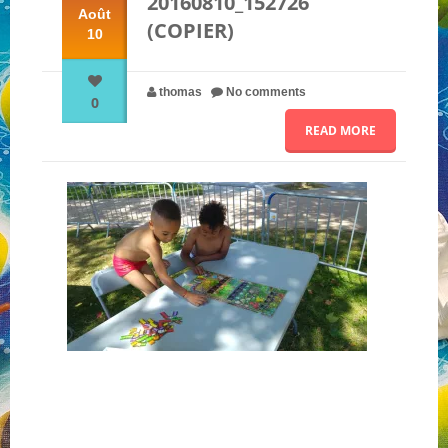
20160810_152726
Août
(COPIER)
10
NOS PARTENAIRES
thomas
No comments
0
QUI SOMMES-NOUS ?
READ MORE
NOUS CONTACTER !