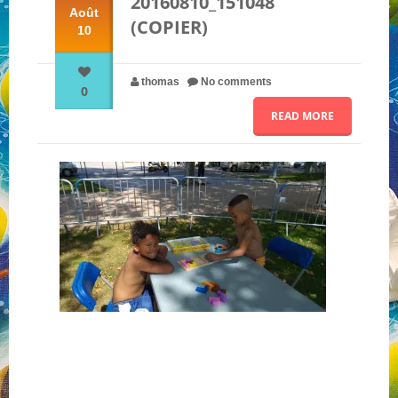
20160810_151048
Août
(COPIER)
10
NOS PARTENAIRES
thomas
No comments
0
QUI SOMMES-NOUS ?
READ MORE
NOUS CONTACTER !