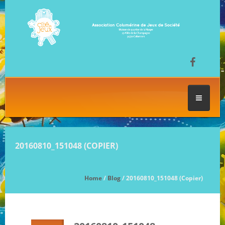
ACCUEIL
20160810_151048 (COPIER)
LES SÉANCES DE JEU
Home
/
Blog
/ 20160810_151048 (Copier)
FESTIVAL DU JEU
NOS JEUX