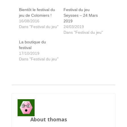
Bientôt le festival du
Festival du jeu
jeu de Colomiers !
Seysses – 24 Mars
16/08/2016
2019
Dans "Festival du jeu"
24/03/2019
Dans "Festival du jeu"
La boutique du
festival
17/10/2019
Dans "Festival du jeu"
About thomas