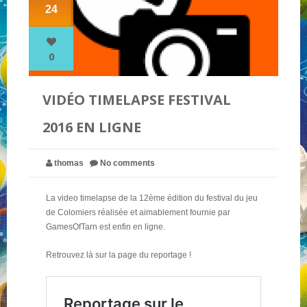
24
NOS PARTENAIRES
0
QUI SOMMES-NOUS ?
VIDÉO TIMELAPSE FESTIVAL
2016 EN LIGNE
NOUS CONTACTER !
thomas
No comments
La video timelapse de la 12ème édition du festival du jeu
de Colomiers réalisée et aimablement fournie par
GamesOfTarn est enfin en ligne.
Retrouvez là sur la page du reportage !