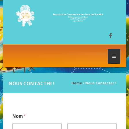
ACCUEIL
NOUS CONTACTER !
Home
/ Nous Contacter !
LES SÉANCES DE JEU
FESTIVAL DU JEU
Nom
*
NOS JEUX