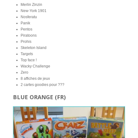
Merlin Zinzin
New-York 1901
Nosferatu
Panik
Pentos
Piratoons
Prohis
Skeleton Island
Targets
Top face !
Wacky Challenge
Zero
8 affiches de jeux
2 cartes goodies pour ???
BLUE ORANGE (FR)