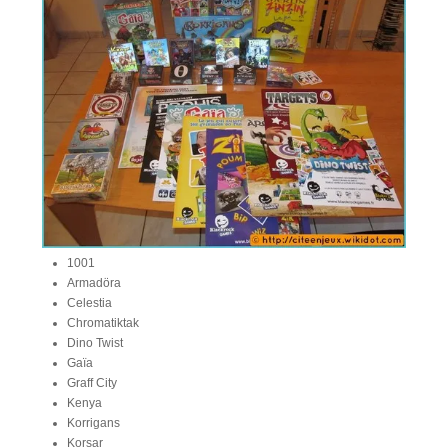
1001
Armadöra
Celestia
Chromatiktak
Dino Twist
Gaïa
Graff City
Kenya
Korrigans
Korsar