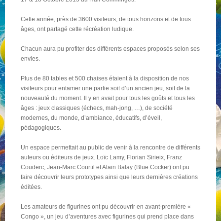
Cette année, près de 3600 visiteurs, de tous horizons et de tous
NOS PARTENAIRES
âges, ont partagé cette récréation ludique.
Chacun aura pu profiter des différents espaces proposés selon ses
envies.
QUI SOMMES-NOUS ?
Plus de 80 tables et 500 chaises étaient à la disposition de nos
visiteurs pour entamer une partie soit d’un ancien jeu, soit de la
NOUS CONTACTER !
nouveauté du moment. Il y en avait pour tous les goûts et tous les
âges : jeux classiques (échecs, mah-jong, …), de société
modernes, du monde, d’ambiance, éducatifs, d’éveil,
pédagogiques.
Un espace permettait au public de venir à la rencontre de différents
auteurs ou éditeurs de jeux. Loïc Lamy, Florian Sirieix, Franz
Couderc, Jean-Marc Courtil et Alain Balay (Blue Cocker) ont pu
faire découvrir leurs prototypes ainsi que leurs dernières créations
éditées.
Les amateurs de figurines ont pu découvrir en avant-première «
Congo », un jeu d’aventures avec figurines qui prend place dans