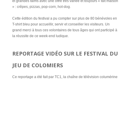
et grandes faims avec une offre très variée et toujours « fait maison
» : crêpes, pizzas, pop-corn, hot-dog.
Cette édition du festival a pu compter sur plus de 80 bénévoles en
T-shirt bleu pour accueillir, servir et conseiller les visiteurs. Un
grand merci à tous ces volontaires de tous âges qui ont participé à
la réussite de ce week-end ludique.
REPORTAGE VIDÉO SUR LE FESTIVAL DU
JEU DE COLOMIERS
Ce reportage a été fait par TC1, la chaîne de télévision columérine