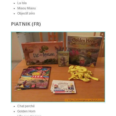
La Isla
Miaou Miaou
Objectif zéro
PIATNIK (FR)
Chat perché
Golden Horn