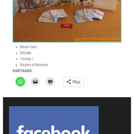
Block Out !
Dicetto
I Know !
Realm of Wonder
PARTAGER :
Plus