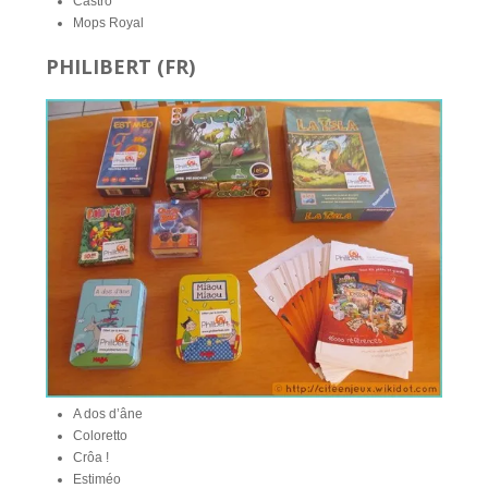
Castro
Mops Royal
PHILIBERT (FR)
A dos d’âne
Coloretto
Crôa !
Estiméo