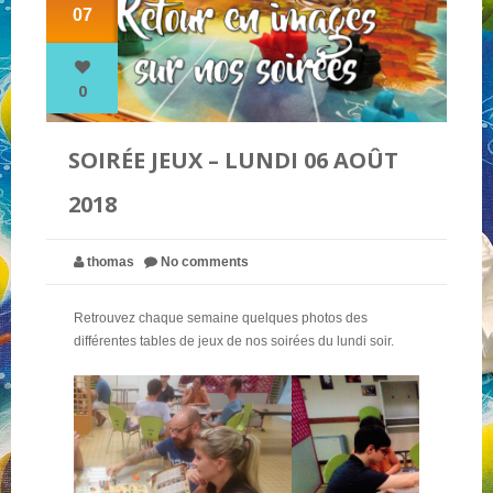
07
NOS PARTENAIRES
0
QUI SOMMES-NOUS ?
SOIRÉE JEUX – LUNDI 06 AOÛT
2018
NOUS CONTACTER !
thomas
No comments
Retrouvez chaque semaine quelques photos des
différentes tables de jeux de nos soirées du lundi soir.