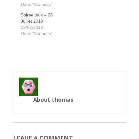
Dans "Séances"
Soirée jeux – 08
Juillet 2019
Les chevalier de la table ronde
Village of Valeria
6 qui prends
Puerto Rico
Ganymede
Ganymede
Pickomino
7 wonders
Bohnanza
Unlock
Unlock
Unlock
Cubird
Cacao
Strike
Lift it
Azul
Ilos
09/07/2019
Dans "Séances"
About thomas
LEAVE A COMMENT