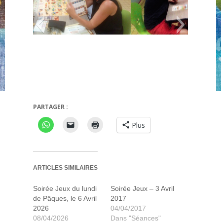
PARTAGER :
s
Takenoko
Plus
ARTICLES SIMILAIRES
Soirée Jeux du lundi
Soirée Jeux – 3 Avril
de Pâques, le 6 Avril
2017
2026
04/04/2017
08/04/2026
Dans "Séances"