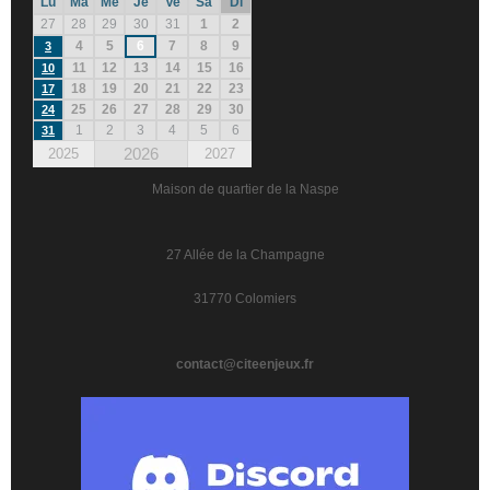
Lu
Ma
Me
Je
Ve
Sa
Di
27
28
29
30
31
1
2
4
5
6
7
8
9
3
11
12
13
14
15
16
10
18
19
20
21
22
23
17
25
26
27
28
29
30
24
1
2
3
4
5
6
31
2026
2025
2027
Maison de quartier de la Naspe
27 Allée de la Champagne
31770 Colomiers
contact@citeenjeux.fr