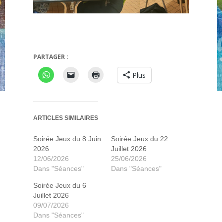
PARTAGER :
paper
L'île des mots dits
Plus
ARTICLES SIMILAIRES
Soirée Jeux du 8 Juin
Soirée Jeux du 22
2026
Juillet 2026
12/06/2026
25/06/2026
Dans "Séances"
Dans "Séances"
Soirée Jeux du 6
Juillet 2026
09/07/2026
Foundations of Rome
Mlem Space Agency
Trucs en stock
Carro Combo
Etherstone
Cascadia
Assyria
Recall
Karak
Paleo
Dans "Séances"