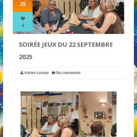
25
NOS PARTENAIRES
0
QUI SOMMES-NOUS ?
SOIRÉE JEUX DU 22 SEPTEMBRE
2025
NOUS CONTACTER !
Adrien Leroux
No comments