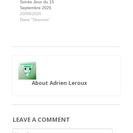
Soirée Jeux du 15
Septembre 2025
Accueil des nouveaux avec Coralie
Les Charlatans de Belcastel
Wondrous Creatures
L'année du dragon
Underwater Cities
Robinson Crusoé
Res Arcana
Smallworld
Harmonies
Présages
Dodelido
Cryptide
Coyote
Sagani
Flip 7
SETI
20/09/2025
Dans "Séances"
About Adrien Leroux
LEAVE A COMMENT