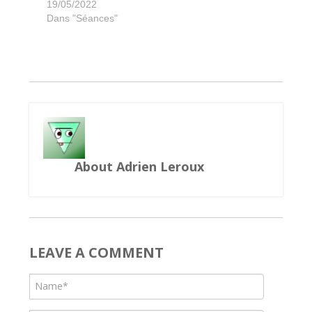
Sherlock Holmes Detective Conseil
Les Charlatans de Belcastel
La Cathédrale Rouge
Gods love dinosaurs
Planet Unknown
Top Ten
Pictures
Cubirds
19/05/2022
Dans "Séances"
About Adrien Leroux
LEAVE A COMMENT