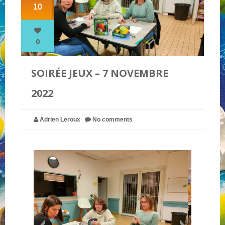
10
NOS PARTENAIRES
0
QUI SOMMES-NOUS ?
SOIRÉE JEUX – 7 NOVEMBRE
2022
NOUS CONTACTER !
Adrien Leroux
No comments