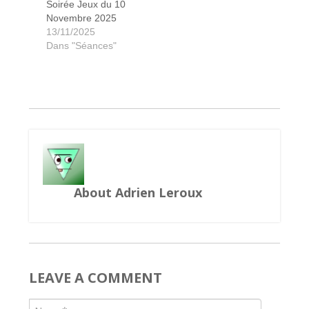
Soirée Jeux du 10
Novembre 2025
Sherlock Holmes Detective Conseil
7 wonders Architects
Galaxy Trucker
Living Forest
Cash'n Guns
Mégawatts
Libertalia
Crossing
Gorinto
Cacao
13/11/2025
Dans "Séances"
About Adrien Leroux
LEAVE A COMMENT