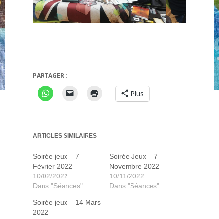
's End Legacy
Azul Le jardin de la Reine
PARTAGER :
Plus
ARTICLES SIMILAIRES
Soirée jeux – 7
Soirée Jeux – 7
Février 2022
Novembre 2022
10/02/2022
10/11/2022
Dans "Séances"
Dans "Séances"
Soirée jeux – 14 Mars
2022