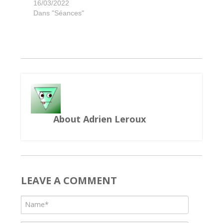
Sherlock Holmes Detective Conseil
Cartographers
Skakespeare
Living Forest
Time Bomb
Mille Fiori
Endeavor
Gizmos
Hadara
Strike
16/03/2022
Dans "Séances"
About Adrien Leroux
LEAVE A COMMENT