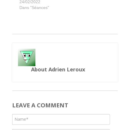
Aeon's End
Non Merci
Endeavor
Explorers
Libertalia
Decrypto
Jamaica
Myrmes
Trek 12
Strike
24/02/2022
Dans "Séances"
About Adrien Leroux
LEAVE A COMMENT