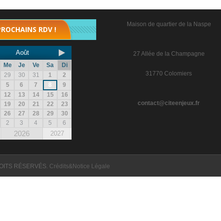
Maison de quartier de la Naspe
PROCHAINS RDV !
Août
27 Allée de la Champagne
Me
Je
Ve
Sa
Di
31770 Colomiers
29
30
31
1
2
5
6
7
8
9
12
13
14
15
16
contact@citeenjeux.fr
19
20
21
22
23
26
27
28
29
30
2
3
4
5
6
2026
2027
OITS RÉSERVÉS.
Crédits&Notice Légale