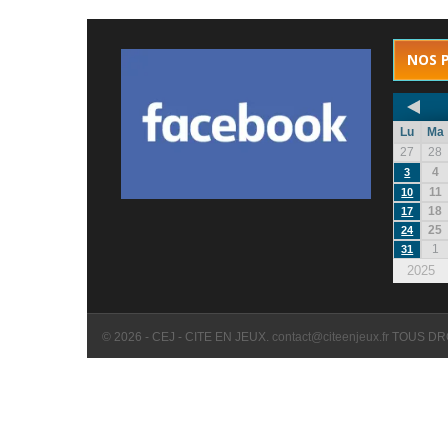
NOS 
Lu
Ma
27
28
4
3
11
10
18
17
25
24
1
31
2025
© 2026 - CEJ - CITE EN JEUX.
contact@citeenjeux.fr
TOUS DR