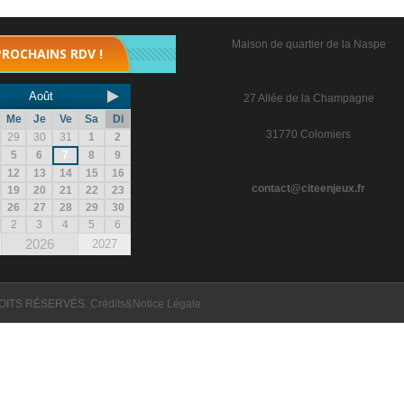
Maison de quartier de la Naspe
PROCHAINS RDV !
Août
27 Allée de la Champagne
Me
Je
Ve
Sa
Di
31770 Colomiers
29
30
31
1
2
5
6
7
8
9
12
13
14
15
16
contact@citeenjeux.fr
19
20
21
22
23
26
27
28
29
30
2
3
4
5
6
2026
2027
OITS RÉSERVÉS.
Crédits&Notice Légale