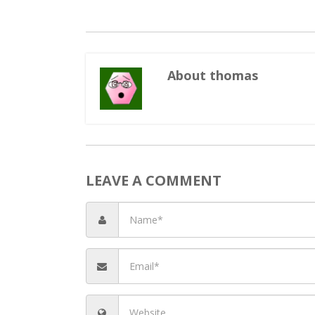
About thomas
Ki
Ki
LEAVE A COMMENT