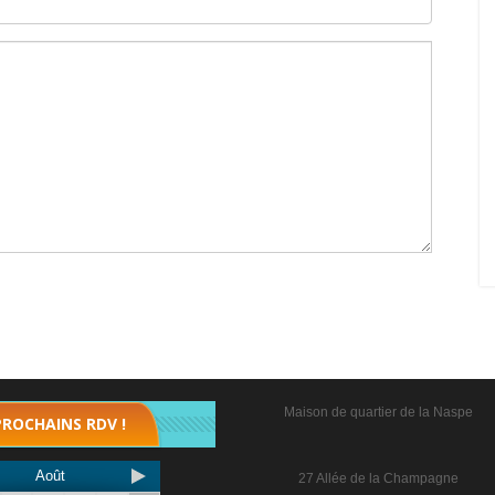
Maison de quartier de la Naspe
PROCHAINS RDV !
Août
27 Allée de la Champagne