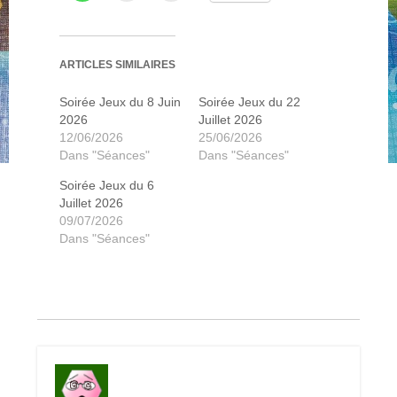
ARTICLES SIMILAIRES
Pillards de la mer du nord
18 soldats du feu
18 soldats du feu
Kingdomino
Gingkopolis
Cartagena
Libertalia
Mahe
Soirée Jeux du 8 Juin
Soirée Jeux du 22
2026
Juillet 2026
12/06/2026
25/06/2026
Dans "Séances"
Dans "Séances"
Soirée Jeux du 6
Juillet 2026
09/07/2026
Dans "Séances"