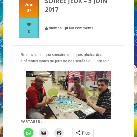
SOIRÉE JEUX – 5 JUIN
Juin
2017
07
NOS PARTENAIRES
thomas
No comments
0
QUI SOMMES-NOUS ?
Retrouvez chaque semaine quelques photos des
NOUS CONTACTER !
différentes tables de jeux de nos soirées du lundi soir.
PARTAGER :
Pillards de la mer du nord
Pandé
Plus