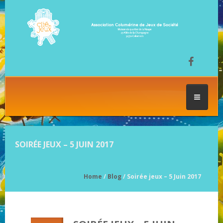
ACCUEIL
SOIRÉE JEUX – 5 JUIN 2017
LES SÉANCES DE JEU
Home
/
Blog
/ Soirée jeux – 5 Juin 2017
FESTIVAL DU JEU
NOS JEUX