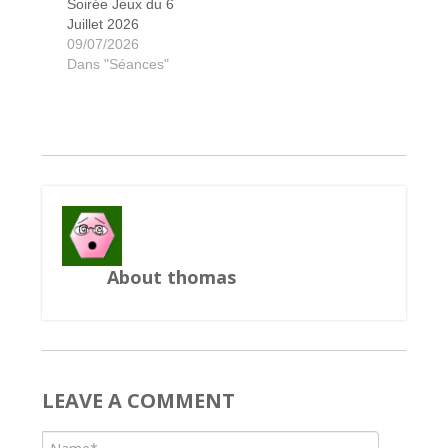
Soirée Jeux du 6
Juillet 2026
09/07/2026
Dans "Séances"
Terraforming Mars
Magic Maze
Puerto Rico
Augustus
Hanabi
About thomas
LEAVE A COMMENT