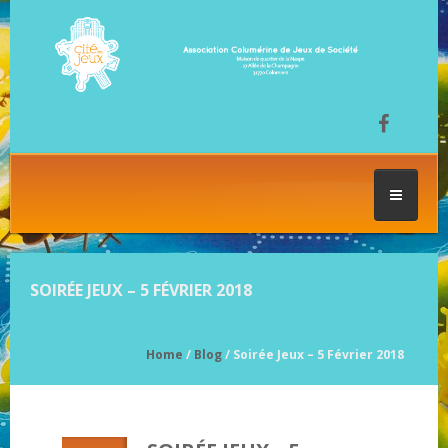
ACCUEIL
SOIRÉE JEUX – 5 FÉVRIER 2018
LES SÉANCES DE JEU
Home
/
Blog
/ Soirée Jeux – 5 Février 2018
FESTIVAL DU JEU
NOS JEUX