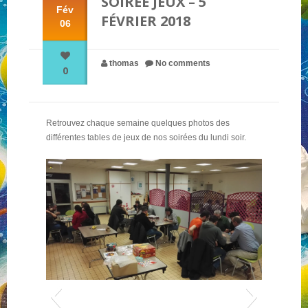
SOIRÉE JEUX – 5
Fév
FÉVRIER 2018
06
NOS PARTENAIRES
thomas
No comments
0
QUI SOMMES-NOUS ?
Retrouvez chaque semaine quelques photos des
NOUS CONTACTER !
différentes tables de jeux de nos soirées du lundi soir.