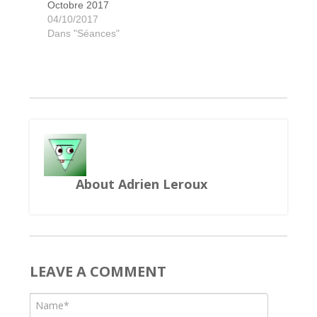
Octobre 2017
Pandémie le remède
King or Tokyo
Silver & Gold
Grand Bois
Jump drive
Dice Forge
Mysterium
Can't stop
Sagrada
Anludim
Gizmos
Legacy
Gasha
Strike
04/10/2017
Dans "Séances"
About Adrien Leroux
LEAVE A COMMENT