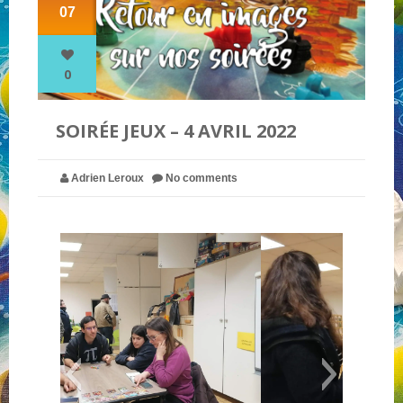
07
NOS PARTENAIRES
0
QUI SOMMES-NOUS ?
SOIRÉE JEUX – 4 AVRIL 2022
NOUS CONTACTER !
Adrien Leroux
No comments