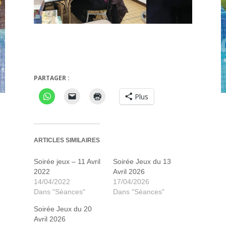
mpagnie
Ricochet
PARTAGER :
Plus
ARTICLES SIMILAIRES
Soirée jeux – 11 Avril
Soirée Jeux du 13
2022
Avril 2026
14/04/2022
17/04/2026
Dans "Séances"
Dans "Séances"
Soirée Jeux du 20
Avril 2026