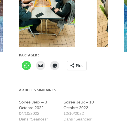
ro
Top Ten
PARTAGER :
Plus
ARTICLES SIMILAIRES
Soirée Jeux – 3
Soirée Jeux – 10
Octobre 2022
Octobre 2022
04/10/2022
12/10/2022
Dans "Séances"
Dans "Séances"