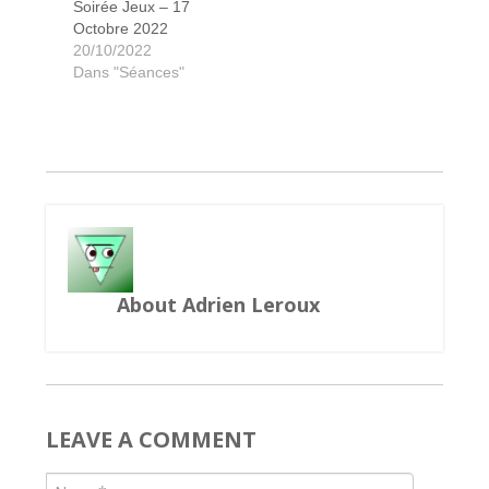
Soirée Jeux – 17
Octobre 2022
Dinosaur Island Rawr'n Write
Shadow Hunters
Bad Company
Bazar Bizarre
6 qui prend
Skull King
Mysterium
Mr Jack
Olympe
Assyria
Sagani
Clank
Zéro
20/10/2022
Dans "Séances"
About Adrien Leroux
LEAVE A COMMENT