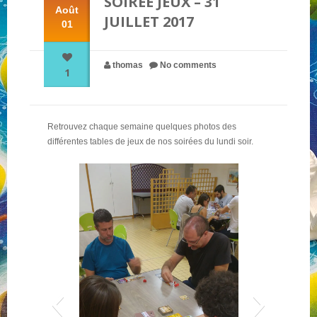
SOIRÉE JEUX – 31
Août
JUILLET 2017
01
NOS PARTENAIRES
thomas
No comments
1
QUI SOMMES-NOUS ?
Retrouvez chaque semaine quelques photos des
NOUS CONTACTER !
différentes tables de jeux de nos soirées du lundi soir.