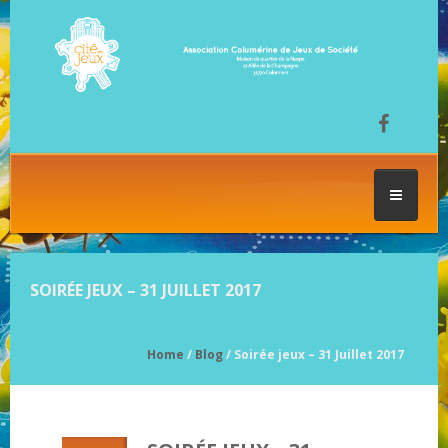
ACCUEIL
SOIRÉE JEUX – 31 JUILLET 2017
LES SÉANCES DE JEU
Home
/
Blog
/ Soirée jeux – 31 Juillet 2017
FESTIVAL DU JEU
NOS JEUX