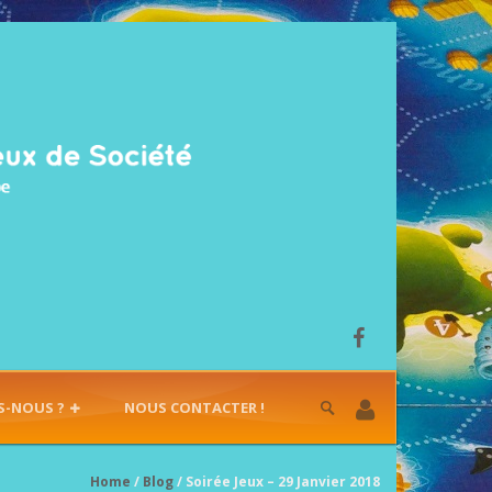
S-NOUS ?
NOUS CONTACTER !
Home
/
Blog
/ Soirée Jeux – 29 Janvier 2018