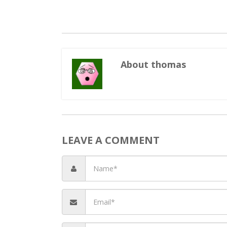
About thomas
Rus
Rus
LEAVE A COMMENT