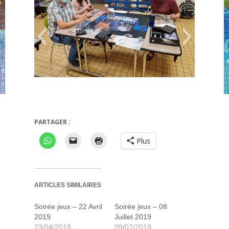
PARTAGER :
Rocket man
Carta
Plus
ARTICLES SIMILAIRES
Soirée jeux – 22 Avril
Soirée jeux – 08
2019
Juillet 2019
23/04/2019
09/07/2019