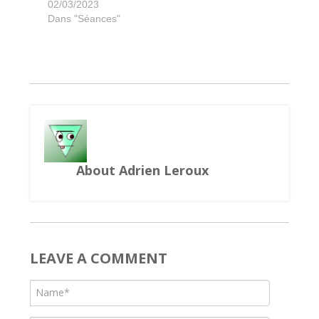
Stella Dixit Universe
Break the Code
Le petit prince
Res Arcana
Crazy Time
6 qui prend
Las Vegas
Takenoko
The Boss
Carnegie
Splitters
Trajan
02/03/2023
Dans "Séances"
About Adrien Leroux
LEAVE A COMMENT