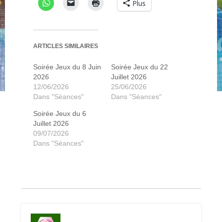
Plus
ARTICLES SIMILAIRES
Aux portes de Loyang
Aux portes de Loyang
potion explosion
Vasco de gama
Dice town
takenoko
Seasons
Seasons
Kahuna
CS files
CS files
Triples
Andor
Andor
Dog
Soirée Jeux du 8 Juin
Soirée Jeux du 22
2026
Juillet 2026
12/06/2026
25/06/2026
Dans "Séances"
Dans "Séances"
Soirée Jeux du 6
Juillet 2026
09/07/2026
Dans "Séances"