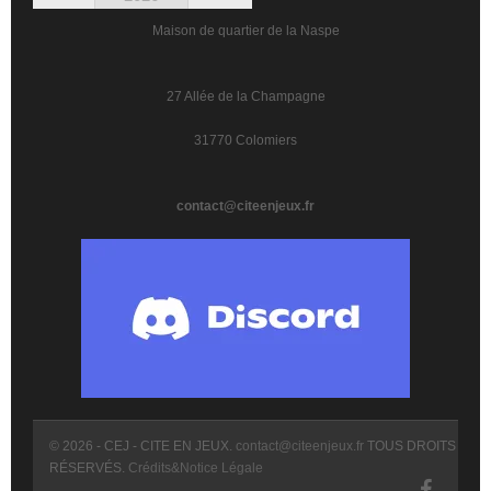
Maison de quartier de la Naspe
27 Allée de la Champagne
31770 Colomiers
contact@citeenjeux.fr
© 2026 - CEJ - CITE EN JEUX.
contact@citeenjeux.fr
TOUS DROITS
RÉSERVÉS.
Crédits&Notice Légale