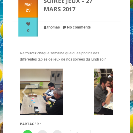
SOIRÉE JEUX – 27
Mar
MARS 2017
29
NOS PARTENAIRES
thomas
No comments
0
QUI SOMMES-NOUS ?
Retrouvez chaque semaine quelques photos des
NOUS CONTACTER !
différentes tables de jeux de nos soirées du lundi soir.
Vasco de gama
PARTAGER :