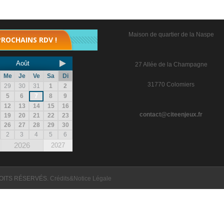
Maison de quartier de la Naspe
PROCHAINS RDV !
Août
27 Allée de la Champagne
Me
Je
Ve
Sa
Di
31770 Colomiers
29
30
31
1
2
5
6
7
8
9
12
13
14
15
16
contact@citeenjeux.fr
19
20
21
22
23
26
27
28
29
30
2
3
4
5
6
2026
2027
OITS RÉSERVÉS.
Crédits&Notice Légale