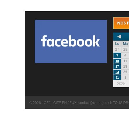
NOS 
Lu
Ma
27
28
4
3
11
10
18
17
25
24
1
31
2025
© 2026 - CEJ - CITE EN JEUX.
contact@citeenjeux.fr
TOUS DR