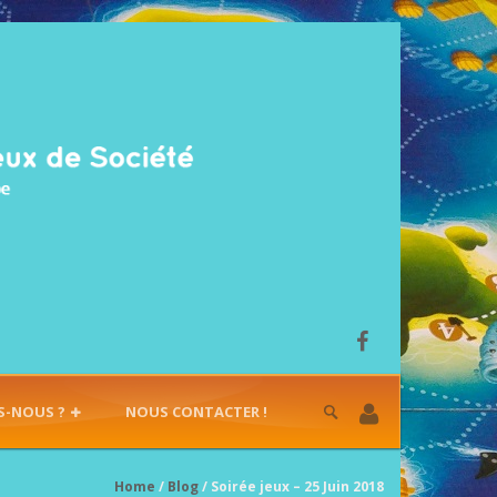
S-NOUS ?
NOUS CONTACTER !
Home
/
Blog
/ Soirée jeux – 25 Juin 2018