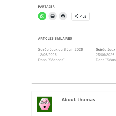
PARTAGER :
Las Vegas
Plus
ARTICLES SIMILAIRES
Soirée Jeux du 8 Juin 2026
Soirée Jeux 
12/06/2026
25/06/2026
Dans "Séances"
Dans "Séan
About thomas
Les bât
Réu
Ha
Ha
S
A
A
S