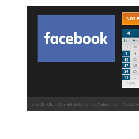
NOS 
Lu
Ma
27
28
4
3
11
10
18
17
25
24
1
31
2025
© 2026 - CEJ - CITE EN JEUX.
contact@citeenjeux.fr
TOUS DR