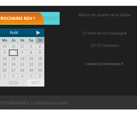
Maison de quartier de la Naspe
PROCHAINS RDV !
Août
27 Allée de la Champagne
Me
Je
Ve
Sa
Di
31770 Colomiers
29
30
31
1
2
5
6
7
8
9
12
13
14
15
16
contact@citeenjeux.fr
19
20
21
22
23
26
27
28
29
30
2
3
4
5
6
2026
2027
OITS RÉSERVÉS.
Crédits&Notice Légale