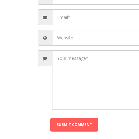
Amalfi : R
Fiest