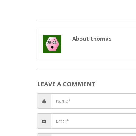
About thomas
Haspelkn
Haspelkn
Haspelkn
Les av
Les av
Bla
Ki
LEAVE A COMMENT