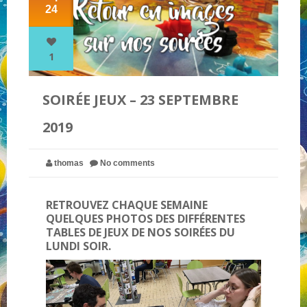
24
NOS PARTENAIRES
1
QUI SOMMES-NOUS ?
SOIRÉE JEUX – 23 SEPTEMBRE
2019
NOUS CONTACTER !
thomas
No comments
RETROUVEZ CHAQUE SEMAINE
QUELQUES PHOTOS DES DIFFÉRENTES
TABLES DE JEUX DE NOS SOIRÉES DU
LUNDI SOIR.