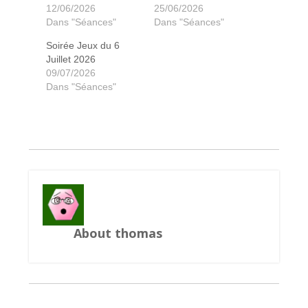
12/06/2026
25/06/2026
Dans "Séances"
Dans "Séances"
Soirée Jeux du 6
Juillet 2026
09/07/2026
Megawatt 1ere étincelle
Megawatt 1ere étincelle
Black angel
Black angel
Ganyméde
Ganyméde
Ganyméde
Mysterium
Decrypto
Miniville
Hanabi
Clank
Clank
Dans "Séances"
About thomas