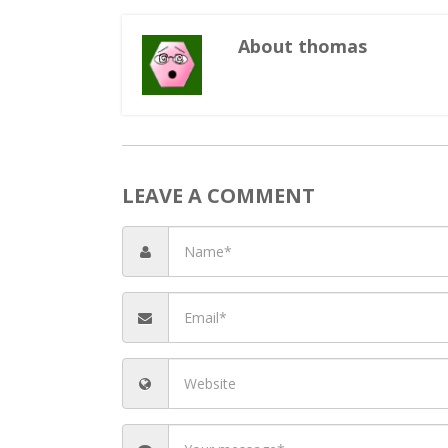
Ter
Cu
About thomas
LEAVE A COMMENT