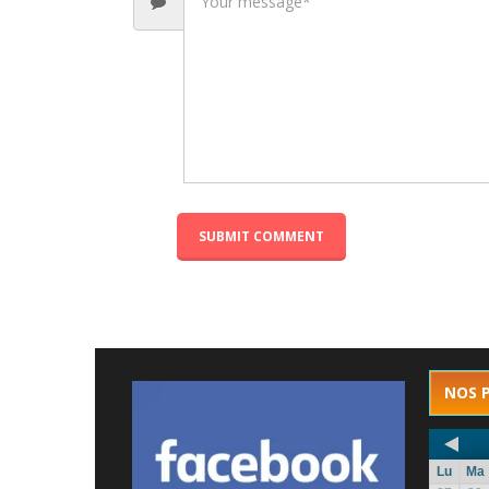
NOS 
Lu
Ma