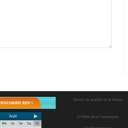
Maison de quartier de la Naspe
PROCHAINS RDV !
Août
27 Allée de la Champagne
Me
Je
Ve
Sa
Di