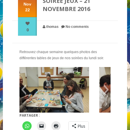
SOIRÉE JEUX – 21
Nov
NOVEMBRE 2016
22
NOS PARTENAIRES
thomas
No comments
0
QUI SOMMES-NOUS ?
Retrouvez chaque semaine quelques photos des
NOUS CONTACTER !
différentes tables de jeux de nos soirées du lundi soir.
PARTAGER :
7 wonders
Buttons
Plus