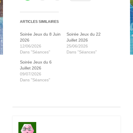
ARTICLES SIMILAIRES
Railroad revolution
Railroad revolution
Galaxy trucker
Galaxy trucker
String railway
Code name
Code name
Isle of skye
Megawatts
Megawatts
Megawatts
Sushi go
Istanbul
Casting
Casting
Taluva
Taluva
Mahé
Pix
Soirée Jeux du 8 Juin
Soirée Jeux du 22
2026
Juillet 2026
12/06/2026
25/06/2026
Dans "Séances"
Dans "Séances"
Soirée Jeux du 6
Juillet 2026
09/07/2026
Dans "Séances"