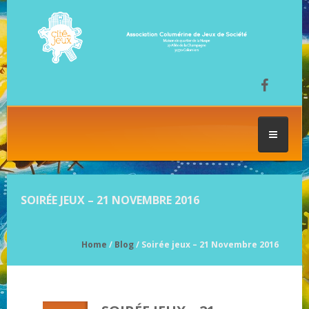
ACCUEIL
SOIRÉE JEUX – 21 NOVEMBRE 2016
LES SÉANCES DE JEU
Home
/
Blog
/ Soirée jeux – 21 Novembre 2016
FESTIVAL DU JEU
NOS JEUX