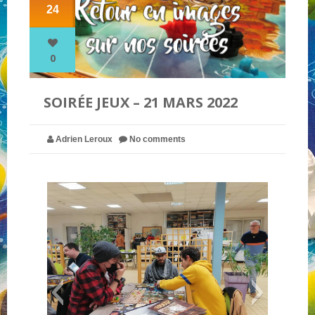
24
NOS PARTENAIRES
0
QUI SOMMES-NOUS ?
SOIRÉE JEUX – 21 MARS 2022
NOUS CONTACTER !
Adrien Leroux
No comments