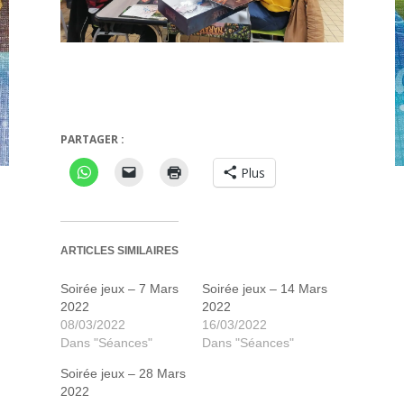
Les Ruines perdues de Narak
Esq
PARTAGER :
Plus
ARTICLES SIMILAIRES
Soirée jeux – 7 Mars
Soirée jeux – 14 Mars
2022
2022
08/03/2022
16/03/2022
Dans "Séances"
Dans "Séances"
Soirée jeux – 28 Mars
2022