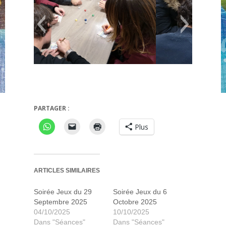
PARTAGER :
wixx
Qwixx
Plus
ARTICLES SIMILAIRES
Soirée Jeux du 29
Soirée Jeux du 6
Septembre 2025
Octobre 2025
04/10/2025
10/10/2025
Dans "Séances"
Dans "Séances"