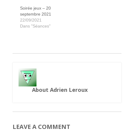
Soirée jeux – 20
septembre 2021
Les colons de Catane
Roi et Compagnie
King of Tokyo
Hallertau
Timeline
Jamaïca
Sagani
Sobek
Parks
Skyjo
Fort
22/09/2021
Dans "Séances"
About Adrien Leroux
LEAVE A COMMENT