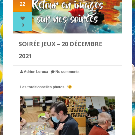
22
NOS PARTENAIRES
0
QUI SOMMES-NOUS ?
SOIRÉE JEUX – 20 DÉCEMBRE
2021
NOUS CONTACTER !
Adrien Leroux
No comments
Les traditionnelles photos !!