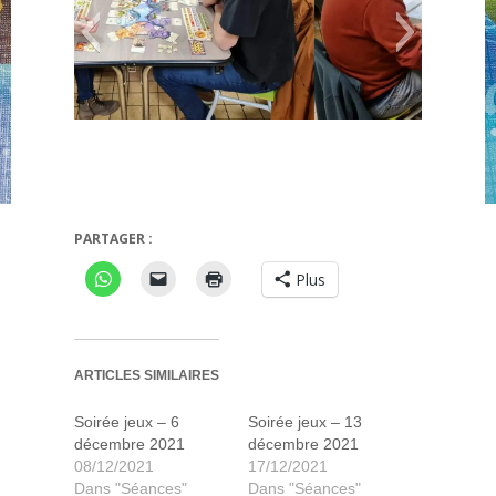
rge
Roll through the ages
PARTAGER :
Plus
ARTICLES SIMILAIRES
Soirée jeux – 6
Soirée jeux – 13
décembre 2021
décembre 2021
08/12/2021
17/12/2021
Dans "Séances"
Dans "Séances"