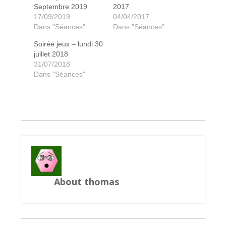
Septembre 2019
2017
17/09/2019
04/04/2017
Dans "Séances"
Dans "Séances"
Soirée jeux – lundi 30
juillet 2018
31/07/2018
Dans "Séances"
Chasseurs de trésors
Potion explosion
Troll & Dragon
Gaia Project
Loup Garou
Decrypto
Yspahan
Farmini
Scythe
Andor
About thomas