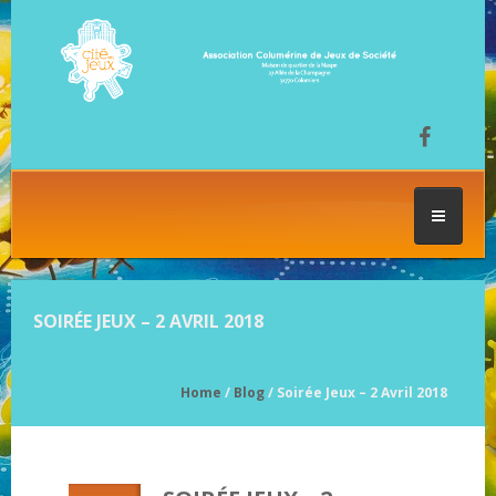
ACCUEIL
SOIRÉE JEUX – 2 AVRIL 2018
LES SÉANCES DE JEU
Home
/
Blog
/ Soirée Jeux – 2 Avril 2018
FESTIVAL DU JEU
NOS JEUX