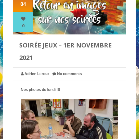
04
NOS PARTENAIRES
0
QUI SOMMES-NOUS ?
SOIRÉE JEUX – 1ER NOVEMBRE
2021
NOUS CONTACTER !
Adrien Leroux
No comments
Nos photos du lundi !!!