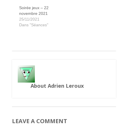
Soirée jeux – 22
novembre 2021
New-York 1901
Dune Imperium
Dune Imperium
Cartographers
Skull King
Push
25/11/2021
Dans "Séances"
About Adrien Leroux
LEAVE A COMMENT