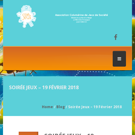
ACCUEIL
SOIRÉE JEUX – 19 FÉVRIER 2018
LES SÉANCES DE JEU
Home
/
Blog
/ Soirée Jeux – 19 Février 2018
FESTIVAL DU JEU
NOS JEUX