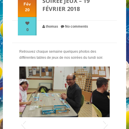
SOIRÉE JEUX – 19
Fév
FÉVRIER 2018
20
NOS PARTENAIRES
thomas
No comments
0
QUI SOMMES-NOUS ?
Retrouvez chaque semaine quelques photos des
NOUS CONTACTER !
différentes tables de jeux de nos soirées du lundi soir.